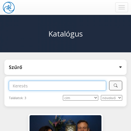
Toggl
navig
Katalógus
Szűrő
Találatok:
3