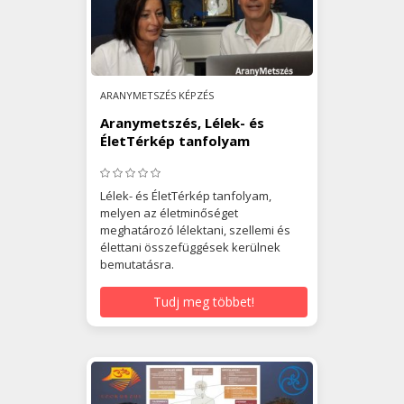
ARANYMETSZÉS KÉPZÉS
Aranymetszés, Lélek- és
ÉletTérkép tanfolyam
Lélek- és ÉletTérkép tanfolyam,
melyen az életminőséget
meghatározó lélektani, szellemi és
élettani összefüggések kerülnek
bemutatásra.
Tudj meg többet!