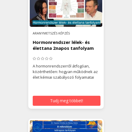
ARANYMETSZÉS KÉPZÉS
Hormonrendszer lélek- és
élettana 2napos tanfolyam
A hormonrendszerről átfogóan,
közérthetően: hogyan működnek az
élet kémiai szabályozó folyamatai
Tudj meg többet!