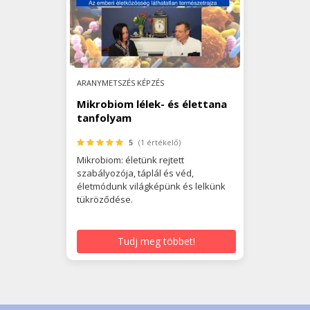
ARANYMETSZÉS KÉPZÉS
Mikrobiom lélek- és élettana
tanfolyam
5
(1 értékelő)
Mikrobiom: életünk rejtett
szabályozója, táplál és véd,
életmódunk világképünk és lelkünk
tükröződése.
Tudj meg többet!