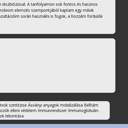
diszbiózissal. A tanfolyamon sok fontos és hasznos
krobiom elemzés szempontjából kaptam egy másik
nzultációim során használni is fogok, a hozzám fordulók
!
ok szintézise Ásványi anyagok mobilizálása Bélhám
kozók elleni védelem Immunrendszer Immunoglobulin-
mok lebontása