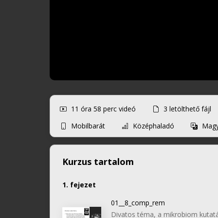
11 óra 58 perc
videó
3
letölthető fájl
Mobilbarát
Középhaladó
Mag
Kurzus tartalom
1. fejezet
01__8_comp_rem
Divatos téma, a mikrobiom kutatás