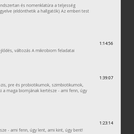
endszertan és nomenklatúra a teljesség
gyelve (eldönthetik a hallgatók) Az emberi test
1:14:56
jlődés, változás A mikrobiom feladatai
1:39:07
is, pre és probiotikumok, szimbiotikumok,
i a maga biomjának kertésze - ami fenn, úgy
1:23:14
e - ami fenn, úgy lent, ami kint, úgy bent!