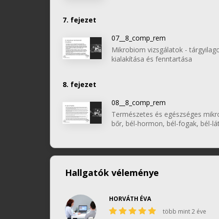
7. fejezet
07__8_comp_rem
Mikrobiom vizsgálatok - tárgyil
kialakítása és fenntartása
8. fejezet
08__8_comp_rem
Természetes és egészséges mikrob
bőr, bél-hormon, bél-fogak, bél-l
Hallgatók véleménye
HORVÁTH ÉVA
több mint 2 éve