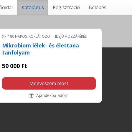
őoldal
Katalógus
Regisztráció
Belépés
180 NAPOS, KORLÁTOZOTT IDEJŰ HOZZÁFÉRÉS
Mikrobiom lélek- és élettana
tanfolyam
59 000 Ft
Megveszem most
Ajándékba adom