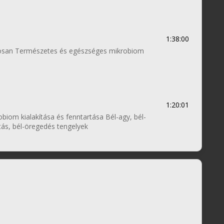
1:38:00
agosan Természetes és egészséges mikrobiom
1:20:01
iom kialakítása és fenntartása Bél-agy, bél-
átás, bél-öregedés tengelyek