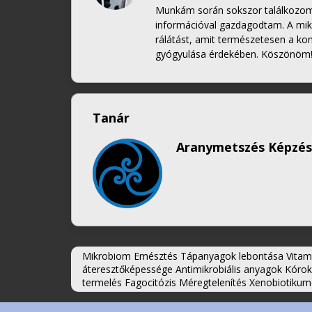
Munkám során sokszor találkozom 
információval gazdagodtam. A mi
rálátást, amit természetesen a ko
gyógyulása érdekében. Köszönöm
Tanár
Aranymetszés Képzés
Mikrobiom Emésztés Tápanyagok lebontása Vitamin
áteresztőképessége Antimikrobiális anyagok Kóro
termelés Fagocitózis Méregtelenítés Xenobiotiku