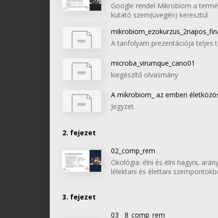
Google rendel Mikrobiom a term
kutató szem(üvegén) keresztül
mikrobiom_ezokurzus_2napos_fin
A tanfolyam prezentációja teljes
microba_virumque_cano01
kiegészítő olvasmány
A mikrobiom_ az emberi életközös
Jegyzet
2. fejezet
02_comp_rem
Ökológia: élni és élni hagyni, arán
lélektani és élettani szemponto
3. fejezet
03__8_comp_rem