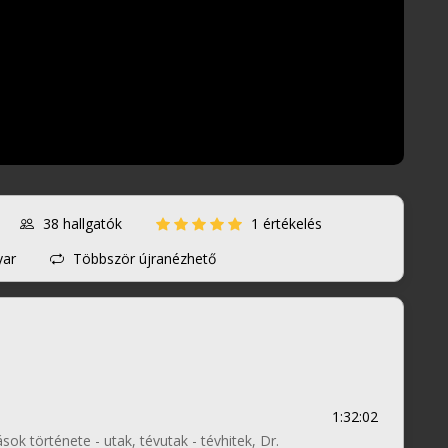
38
hallgatók
1 értékelés
yar
Többször újranézhető
1:32:02
ok története - utak, tévutak - tévhitek, Dr.