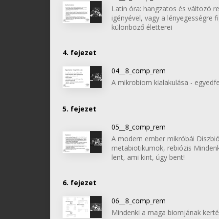
Latin óra: hangzatos és változó r
igényével, vagy a lényegességre fi
különböző életterei
4. fejezet
04__8_comp_rem
A mikrobiom kialakulása - egyedfe
5. fejezet
05__8_comp_rem
A modern ember mikróbái Diszbióz
metabiotikumok, rebiózis Mindenk
lent, ami kint, úgy bent!
6. fejezet
06__8_comp_rem
Mindenki a maga biomjának kertész