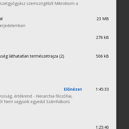
észetgyógyász szemszögéből Mikrobiom a
al
23 MB
 terjedelemben
276 kB
ség láthatatlan természetrajza (2)
506 kB
Előnézet
1:45:33
yosság, értékrend - Hierarchia filozófiai,
kból Nem vagyunk egyedül Számháború
1:25:40